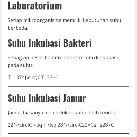
Laboratorium
Setiap mikroorganisme memiliki kebutuhan suhu
berbeda.
Suhu Inkubasi Bakteri
Sebagian besar bakteri laboratorium diinkubasi
pada suhu:
T = 37^{\circ}C
T=37∘C
Suhu Inkubasi Jamur
Jamur biasanya memerlukan suhu lebih rendah:
22^{\circ}C \leq T \leq 28^{\circ}C
22∘C≤T≤28∘C