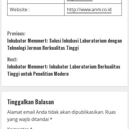
Website :
http://www.anm.co.id
C
Previous:
Inkubator Memmert: Solusi Inkubasi Laboratorium dengan
o
Teknologi Jerman Berkualitas Tinggi
n
Next:
Inkubator Memmert: Inkubator Laboratorium Berkualitas
t
Tinggi untuk Penelitian Modern
i
n
Tinggalkan Balasan
u
Alamat email Anda tidak akan dipublikasikan.
Ruas
e
yang wajib ditandai
*