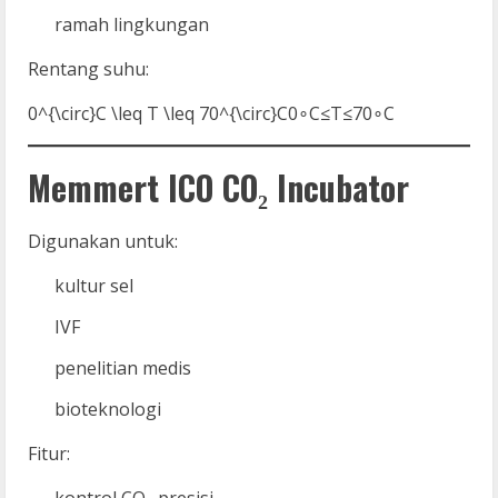
ramah lingkungan
Rentang suhu:
0^{\circ}C \leq T \leq 70^{\circ}C
0∘C≤T≤70∘C
Memmert ICO CO₂ Incubator
Digunakan untuk:
kultur sel
IVF
penelitian medis
bioteknologi
Fitur:
kontrol CO₂ presisi