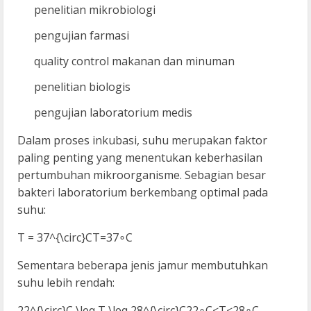
penelitian mikrobiologi
pengujian farmasi
quality control makanan dan minuman
penelitian biologis
pengujian laboratorium medis
Dalam proses inkubasi, suhu merupakan faktor
paling penting yang menentukan keberhasilan
pertumbuhan mikroorganisme. Sebagian besar
bakteri laboratorium berkembang optimal pada
suhu:
T = 37^{\circ}C
T=37∘C
Sementara beberapa jenis jamur membutuhkan
suhu lebih rendah:
22^{\circ}C \leq T \leq 28^{\circ}C
22∘C≤T≤28∘C