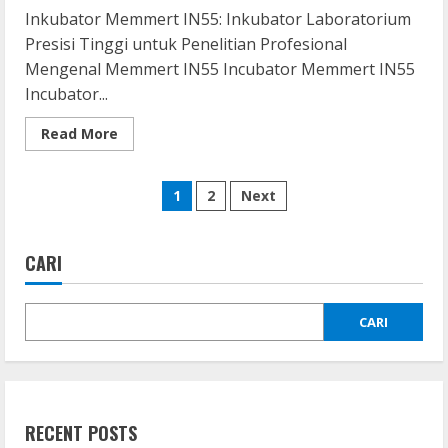
Inkubator Memmert IN55: Inkubator Laboratorium
Presisi Tinggi untuk Penelitian Profesional
Mengenal Memmert IN55 Incubator Memmert IN55
Incubator...
Read
Read More
more
about
Inkubator
Paginasi
Memmert
1
2
Next
IN55
pos
CARI
CARI
RECENT POSTS