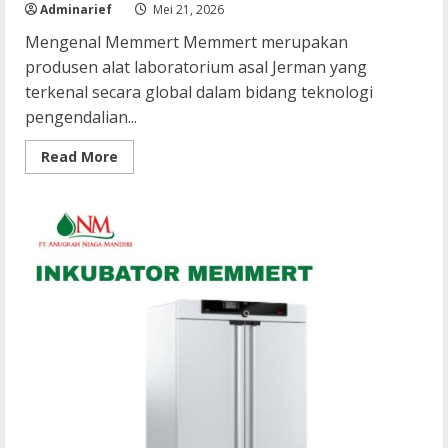
Adminarief
Mei 21, 2026
Mengenal Memmert Memmert merupakan
produsen alat laboratorium asal Jerman yang
terkenal secara global dalam bidang teknologi
pengendalian...
Read
Read More
more
about
Inkubator
Memmert:
Solusi
Inkubasi
Laboratorium
dengan
Teknologi
Jerman
Berkualitas
Tinggi