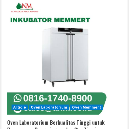
Memmert:
Oven
Laboratorium
Modern
untuk
Sterilisasi,
Pengeringan,
dan
Pemanasan
Presisi
Tinggi
Article
Oven Laboratorium
Oven Memmert
Oven Laboratorium Berkualitas Tinggi untuk