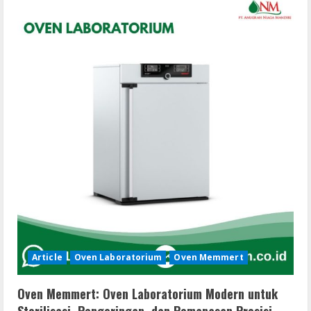
Laboratorium
Memmert:
Pilihan
Terbaik
untuk
Presisi
dan
Kualitas
Laboratorium
Article
Oven Laboratorium
Oven Memmert
Oven Memmert: Oven Laboratorium Modern untuk
Sterilisasi, Pengeringan, dan Pemanasan Presisi