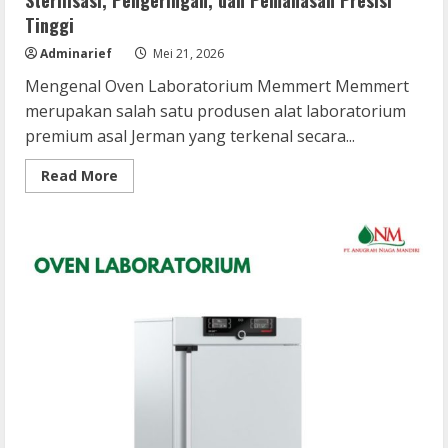
Tinggi
Adminarief
Mei 21, 2026
Mengenal Oven Laboratorium Memmert Memmert
merupakan salah satu produsen alat laboratorium
premium asal Jerman yang terkenal secara...
Read
Read More
more
about
Oven
Memmert:
Oven
Laboratorium
Modern
untuk
Sterilisasi,
Pengeringan,
dan
Pemanasan
Presisi
Tinggi