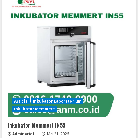
Teknologi
Inkubasi
Presisi
Tinggi
untuk
Laboratorium
Modern
Article
Inkubator Laboratorium
Inkubator Memmert
Inkubator Memmert IN55
Adminarief
Mei 21, 2026