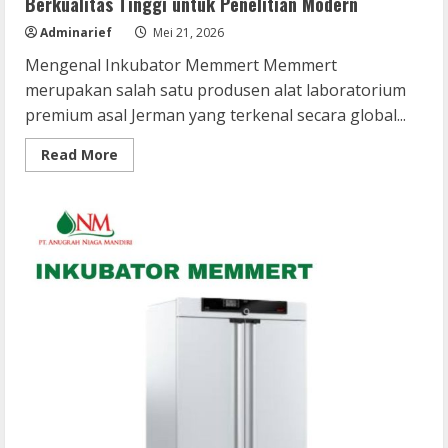
Berkualitas Tinggi untuk Penelitian Modern
Adminarief
Mei 21, 2026
Mengenal Inkubator Memmert Memmert
merupakan salah satu produsen alat laboratorium
premium asal Jerman yang terkenal secara global...
Read
Read More
more
about
Inkubator
Memmert:
Inkubator
Laboratorium
Berkualitas
Tinggi
untuk
Penelitian
Modern