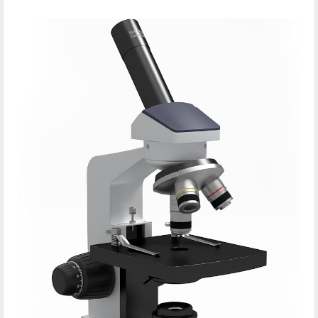
about
Mikroskop
Binokuler
Berkualitas