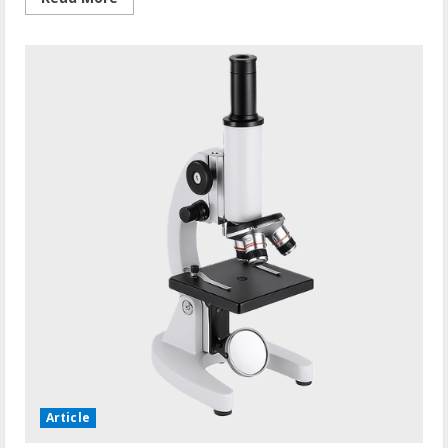
more
about
Mikroskop
Laboratorium
Berkualitas
Tinggi
Article