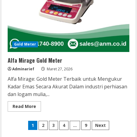
Gold Meter
Alfa Mirage Gold Meter
Adminarief
Maret 27, 2026
Alfa Mirage: Gold Meter Terbaik untuk Mengukur
Kadar Emas Secara Akurat Dalam industri perhiasan
dan logam mulia,...
Read
Read More
more
about
Alfa
Paginasi
Mirage
1
2
3
4
…
9
Next
Gold
Meter