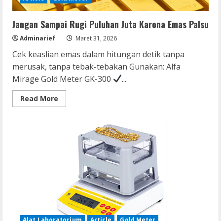
Jangan Sampai Rugi Puluhan Juta Karena Emas Palsu
Adminarief
Maret 31, 2026
Cek keaslian emas dalam hitungan detik tanpa
merusak, tanpa tebak-tebakan Gunakan: Alfa
Mirage Gold Meter GK-300
...
Read
Read More
more
about
Jangan
Sampai
Rugi
Puluhan
Juta
Karena
Emas
Palsu
Alat Laboratorium
Article
Gold Meter