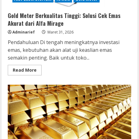
Gold Meter Berkualitas Tinggi: Solusi Cek Emas
Akurat dari Alfa Mirage
Adminarief
Maret 31, 2026
Pendahuluan Di tengah meningkatnya investasi
emas, kebutuhan akan alat uji keaslian emas
semakin penting. Baik untuk toko...
Read
Read More
more
about
Gold
Meter
Berkualitas
Tinggi:
Solusi
Cek
Emas
Akurat
dari
Alfa
Mirage