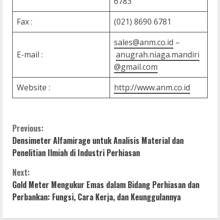
6783
Fax :
(021) 8690 6781
sales@anm.co.id
–
E-mail :
anugrah.niaga.mandiri
@gmail.com
Website :
http://www.anm.co.id
C
Previous:
Densimeter Alfamirage untuk Analisis Material dan
o
Penelitian Ilmiah di Industri Perhiasan
n
Next:
Gold Meter Mengukur Emas dalam Bidang Perhiasan dan
t
Perbankan: Fungsi, Cara Kerja, dan Keunggulannya
i