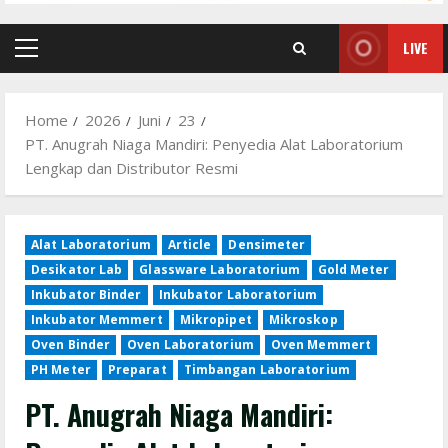
LIVE
Primary
Menu
Home
2026
Juni
23
PT. Anugrah Niaga Mandiri: Penyedia Alat Laboratorium
Lengkap dan Distributor Resmi
Alat Laboratorium
Article
Densimeter
Desikator Lab
Glassware Laboratorium
Gold Meter
Inkubator Binder
Inkubator Laboratorium
Inkubator Memmert
Mikropipet
Mikroskop
Oven Binder
Oven Laboratorium
Oven Memmert
PH Meter
Preparat
Timbangan Laboratorium
PT. Anugrah Niaga Mandiri: