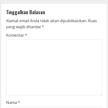
n
Tinggalkan Balasan
u
Alamat email Anda tidak akan dipublikasikan.
Ruas
e
yang wajib ditandai
*
R
Komentar
*
e
a
d
i
n
g
Nama
*