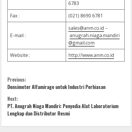
6783
Fax :
(021) 8690 6781
sales@anm.co.id
–
E-mail :
anugrah.niaga.mandiri
@gmail.com
Website :
http://www.anm.co.id
C
Previous:
Densimeter Alfamirage untuk Industri Perhiasan
o
Next:
n
PT. Anugrah Niaga Mandiri: Penyedia Alat Laboratorium
Lengkap dan Distributor Resmi
t
i