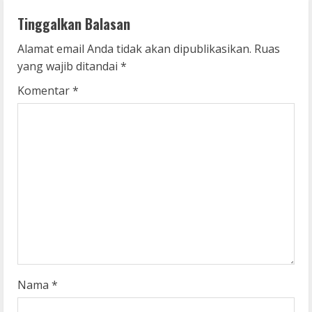
n
Tinggalkan Balasan
u
Alamat email Anda tidak akan dipublikasikan.
Ruas
yang wajib ditandai
*
e
Komentar
*
R
e
a
d
i
n
g
Nama
*