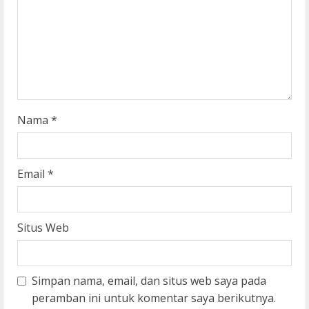
d
i
n
g
Nama
*
Email
*
Situs Web
Simpan nama, email, dan situs web saya pada
peramban ini untuk komentar saya berikutnya.