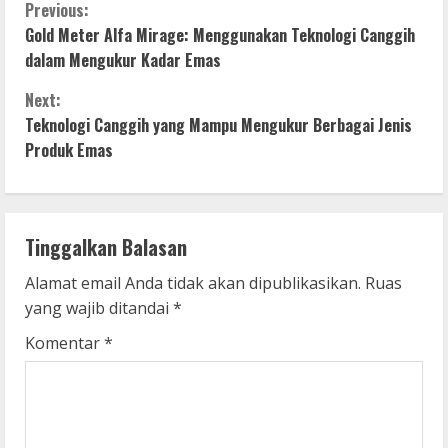
C
Previous:
Gold Meter Alfa Mirage: Menggunakan Teknologi Canggih
o
dalam Mengukur Kadar Emas
n
Next:
Teknologi Canggih yang Mampu Mengukur Berbagai Jenis
t
Produk Emas
i
n
Tinggalkan Balasan
u
Alamat email Anda tidak akan dipublikasikan.
Ruas
e
yang wajib ditandai
*
R
Komentar
*
e
a