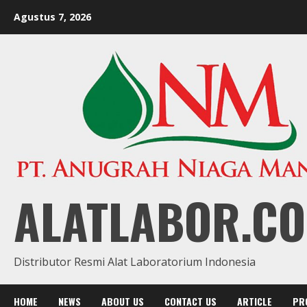
Skip
Agustus 7, 2026
to
content
ALATLABOR.CO
Distributor Resmi Alat Laboratorium Indonesia
HOME
NEWS
ABOUT US
CONTACT US
ARTICLE
PR