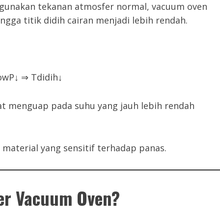
gunakan tekanan atmosfer normal, vacuum oven
gga titik didih cairan menjadi lebih rendah.
ow
P↓ ⇒ Tdidih​↓
pat menguap pada suhu yang jauh lebih rendah
material yang sensitif terhadap panas.
er Vacuum Oven?