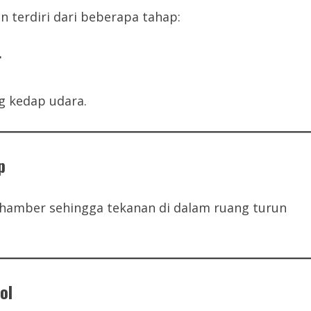
 terdiri dari beberapa tahap:
r
g kedap udara.
p
hamber sehingga tekanan di dalam ruang turun
ol