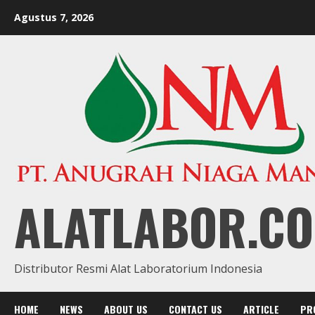
Skip
Agustus 7, 2026
to
content
ALATLABOR.CO
Distributor Resmi Alat Laboratorium Indonesia
HOME
NEWS
ABOUT US
CONTACT US
ARTICLE
PR