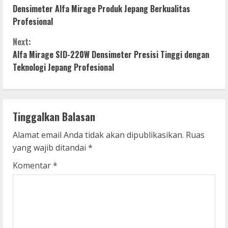
Densimeter Alfa Mirage Produk Jepang Berkualitas
o
Profesional
n
Next:
Alfa Mirage SID-220W Densimeter Presisi Tinggi dengan
t
Teknologi Jepang Profesional
i
n
Tinggalkan Balasan
u
Alamat email Anda tidak akan dipublikasikan.
Ruas
e
yang wajib ditandai
*
R
Komentar
*
e
a