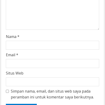
d
i
n
g
Nama
*
Email
*
Situs Web
Simpan nama, email, dan situs web saya pada
peramban ini untuk komentar saya berikutnya.