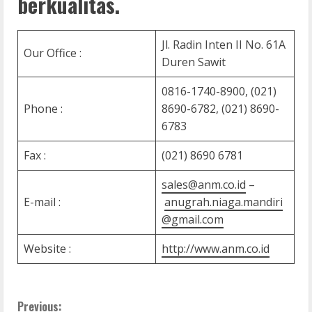
berkualitas.
Jl. Radin Inten II No. 61A
Our Office :
Duren Sawit
0816-1740-8900, (021)
Phone :
8690-6782, (021) 8690-
6783
Fax :
(021) 8690 6781
sales@anm.co.id
–
E-mail :
anugrah.niaga.mandiri
@gmail.com
Website :
http://www.anm.co.id
C
Previous: