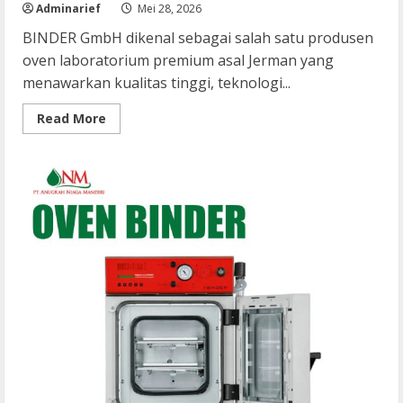
Adminarief
Mei 28, 2026
BINDER GmbH dikenal sebagai salah satu produsen
oven laboratorium premium asal Jerman yang
menawarkan kualitas tinggi, teknologi...
Read
Read More
more
about
Oven
Binder:
Sesuaikan
dengan
Budget
dan
Investasi
Jangka
Panjang