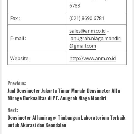
6783
Fax :
(021) 8690 6781
sales@anm.co.id
–
E-mail :
anugrah.niaga.mandiri
@gmail.com
Website :
http://www.anm.co.id
C
Previous:
Jual Densimeter Jakarta Timur Murah: Densimeter Alfa
o
Mirage Berkualitas di PT. Anugrah Niaga Mandiri
n
Next:
Densimeter Alfamirage: Timbangan Laboratorium Terbaik
t
untuk Akurasi dan Keandalan