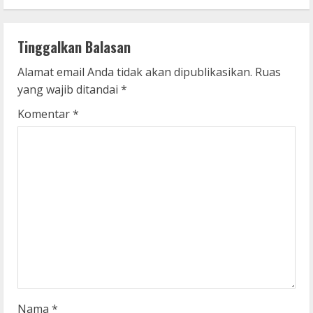
i
n
Tinggalkan Balasan
u
Alamat email Anda tidak akan dipublikasikan.
Ruas
e
yang wajib ditandai
*
R
Komentar
*
e
a
d
i
n
g
Nama
*