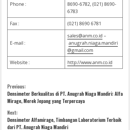
Phone :
8690-6782, (021) 8690-
6783
Fax :
(021) 8690 6781
sales@anm.co.id
–
E-mail :
anugrah.niaga.mandiri
@gmail.com
Website :
http://www.anm.co.id
C
Previous:
Densimeter Berkualitas di PT. Anugrah Niaga Mandiri: Alfa
o
Mirage, Merek Jepang yang Terpercaya
n
Next:
Densimeter Alfamirage, Timbangan Laboratorium Terbaik
t
dari PT. Anugrah Niaga Mandiri