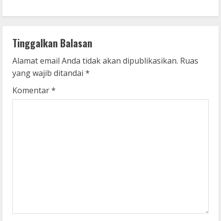
i
n
Tinggalkan Balasan
u
Alamat email Anda tidak akan dipublikasikan.
Ruas
e
yang wajib ditandai
*
R
Komentar
*
e
a
d
i
n
g