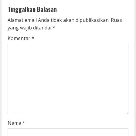
n
Tinggalkan Balasan
u
Alamat email Anda tidak akan dipublikasikan.
Ruas
e
yang wajib ditandai
*
R
Komentar
*
e
a
d
i
n
g
Nama
*