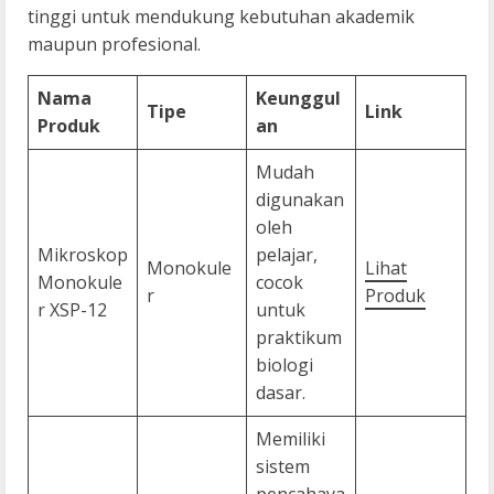
tinggi untuk mendukung kebutuhan akademik
maupun profesional.
Nama
Keunggul
Tipe
Link
Produk
an
Mudah
digunakan
oleh
Mikroskop
pelajar,
Monokule
Lihat
Monokule
cocok
r
Produk
r XSP-12
untuk
praktikum
biologi
dasar.
Memiliki
sistem
pencahaya