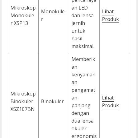
Mikroskop
an LED
Monokule
Lihat
Monokule
dan lensa
r
Produk
r XSP13
jernih
untuk
hasil
maksimal.
Memberik
an
kenyaman
an
pengamat
Mikroskop
an
Lihat
Binokuler
Binokuler
panjang
Produk
XSZ107BN
dengan
dua lensa
okuler
ergonomis