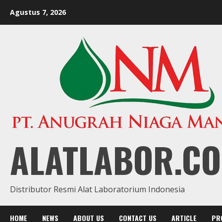
Skip
Agustus 7, 2026
to
content
ALATLABOR.CO
Distributor Resmi Alat Laboratorium Indonesia
HOME
NEWS
ABOUT US
CONTACT US
ARTICLE
PR