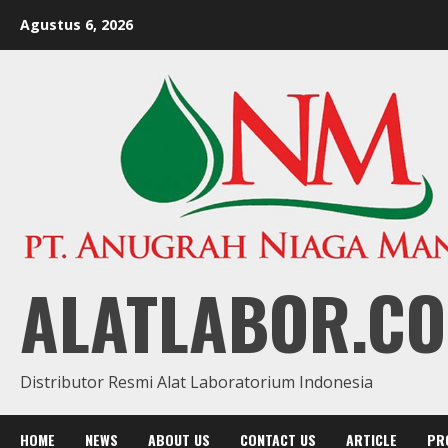
Skip
Agustus 6, 2026
to
content
ALATLABOR.CO
Distributor Resmi Alat Laboratorium Indonesia
HOME
NEWS
ABOUT US
CONTACT US
ARTICLE
PR