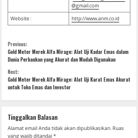
@gmail.com
Website :
http://www.anm.co.id
C
Previous:
Gold Meter Merek Alfa Mirage: Alat Uji Kadar Emas dalam
o
Dunia Perbankan yang Akurat dan Mudah Digunakan
n
Next:
Gold Meter Merek Alfa Mirage: Alat Uji Karat Emas Akurat
t
untuk Toko Emas dan Investor
i
n
Tinggalkan Balasan
u
Alamat email Anda tidak akan dipublikasikan.
Ruas
e
yang wajib ditandai
*