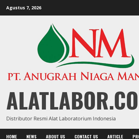
Skip
Agustus 7, 2026
to
content
ALATLABOR.CO
Distributor Resmi Alat Laboratorium Indonesia
HOME
NEWS
ABOUT US
CONTACT US
ARTICLE
PR