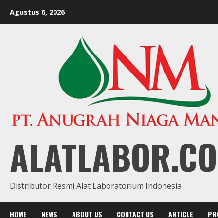
Skip
Agustus 6, 2026
to
content
ALATLABOR.CO
Distributor Resmi Alat Laboratorium Indonesia
HOME
NEWS
ABOUT US
CONTACT US
ARTICLE
PR