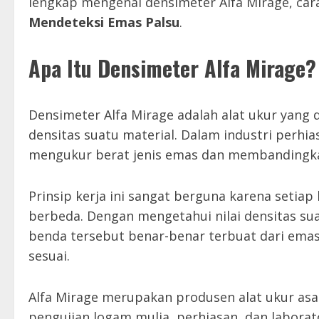
lengkap mengenai densimeter Alfa Mirage, car
Mendeteksi Emas Palsu
.
Apa Itu Densimeter Alfa Mirage?
Densimeter Alfa Mirage adalah alat ukur yang
densitas suatu material. Dalam industri perhia
mengukur berat jenis emas dan membandingka
Prinsip kerja ini sangat berguna karena setiap
berbeda. Dengan mengetahui nilai densitas s
benda tersebut benar-benar terbuat dari ema
sesuai.
Alfa Mirage merupakan produsen alat ukur asa
pengujian logam mulia, perhiasan, dan labora