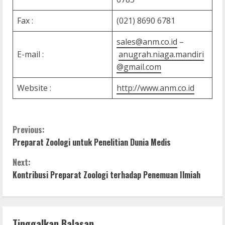
Fax :
(021) 8690 6781
sales@anm.co.id
–
E-mail :
anugrah.niaga.mandiri
@gmail.com
Website :
http://www.anm.co.id
C
Previous:
Preparat Zoologi untuk Penelitian Dunia Medis
o
Next:
n
Kontribusi Preparat Zoologi terhadap Penemuan Ilmiah
t
i
Tinggalkan Balasan