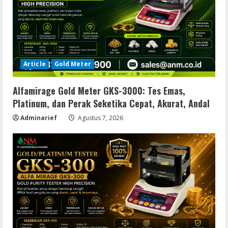
Article
Gold Meter
Alfamirage Gold Meter GKS-3000: Tes Emas,
Platinum, dan Perak Seketika Cepat, Akurat, Andal
Adminarief
Agustus 7, 2026