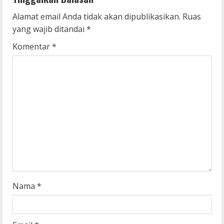
n
Alamat email Anda tidak akan dipublikasikan.
Ruas
u
yang wajib ditandai
*
Komentar
*
e
R
e
a
d
i
n
Nama
*
g