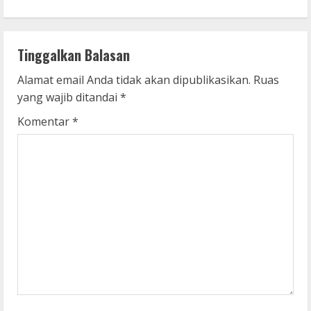
t
i
n
Tinggalkan Balasan
u
Alamat email Anda tidak akan dipublikasikan.
Ruas
yang wajib ditandai
*
e
Komentar
*
R
e
a
d
i
n