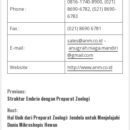
0816-1740-8900, (021)
Phone :
8690-6782, (021) 8690-
6783
Fax :
(021) 8690 6781
sales@anm.co.id
–
E-mail :
anugrah.niaga.mandiri
@gmail.com
Website :
http://www.anm.co.id
C
Previous:
Struktur Embrio dengan Preparat Zoologi
o
Next:
n
Hal Unik dari Preparat Zoologi: Jendela untuk Menjelajahi
Dunia Mikroskopis Hewan