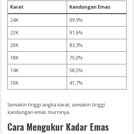
Karat
Kandungan Emas
24K
99,9%
22K
91,6%
20K
83,3%
18K
75,0%
14K
58,5%
10K
41,7%
Semakin tinggi angka karat, semakin tinggi
kandungan emas murninya.
Cara Mengukur Kadar Emas