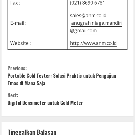
Fax :
(021) 8690 6781
sales@anm.co.id
–
E-mail :
anugrah.niaga.mandiri
@gmail.com
Website :
http://www.anm.co.id
C
Previous:
Portable Gold Tester: Solusi Praktis untuk Pengujian
o
Emas di Mana Saja
n
Next:
Digital Densimeter untuk Gold Meter
t
i
n
Tinggalkan Balasan