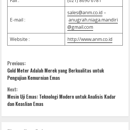
Fax :
(021) 8690 6781
sales@anm.co.id
–
E-mail :
anugrah.niaga.mandiri
@gmail.com
Website :
http://www.anm.co.id
C
Previous:
Gold Meter Adalah Merek yang Berkualitas untuk
o
Pengujian Kemurnian Emas
n
Next:
Mesin Uji Emas: Teknologi Modern untuk Analisis Kadar
t
dan Keaslian Emas
i
n