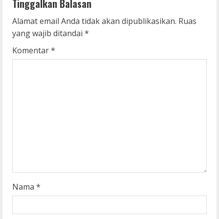
Tinggalkan Balasan
u
Alamat email Anda tidak akan dipublikasikan.
Ruas
e
yang wajib ditandai
*
R
Komentar
*
e
a
d
i
n
g
Nama
*