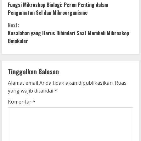
Fungsi Mikroskop Biologi: Peran Penting dalam
o
Pengamatan Sel dan Mikroorganisme
n
Next:
Kesalahan yang Harus Dihindari Saat Membeli Mikroskop
t
Binokuler
i
n
Tinggalkan Balasan
u
Alamat email Anda tidak akan dipublikasikan.
Ruas
e
yang wajib ditandai
*
R
Komentar
*
e
a