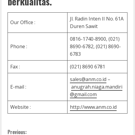
berkualitas.
Jl. Radin Inten II No. 61A
Our Office :
Duren Sawit
0816-1740-8900, (021)
Phone :
8690-6782, (021) 8690-
6783
Fax :
(021) 8690 6781
sales@anm.co.id
–
E-mail :
anugrah.niaga.mandiri
@gmail.com
Website :
http://www.anm.co.id
C
Previous: