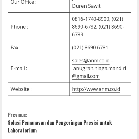
Our Office :
Duren Sawit
0816-1740-8900, (021)
Phone :
8690-6782, (021) 8690-
6783
Fax :
(021) 8690 6781
sales@anm.co.id
–
E-mail :
anugrah.niaga.mandiri
@gmail.com
Website :
http://www.anm.co.id
C
Previous:
Solusi Pemanasan dan Pengeringan Presisi untuk
o
Laboratorium