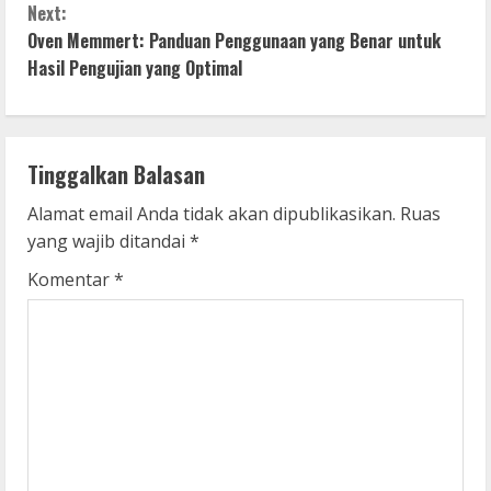
n
Next:
Oven Memmert: Panduan Penggunaan yang Benar untuk
t
Hasil Pengujian yang Optimal
i
n
Tinggalkan Balasan
u
Alamat email Anda tidak akan dipublikasikan.
Ruas
e
yang wajib ditandai
*
R
Komentar
*
e
a
d
i