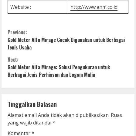
Website :
http://www.anm.co.id
C
Previous:
Gold Meter Alfa Mirage Cocok Digunakan untuk Berbagai
o
Jenis Usaha
n
Next:
Gold Meter Alfa Mirage: Solusi Pengukuran untuk
t
Berbagai Jenis Perhiasan dan Logam Mulia
i
n
Tinggalkan Balasan
u
Alamat email Anda tidak akan dipublikasikan.
Ruas
e
yang wajib ditandai
*
Komentar
*