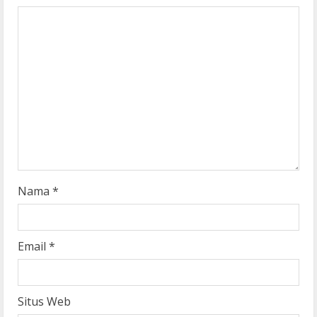
R
e
a
d
i
n
g
Nama
*
Email
*
Situs Web