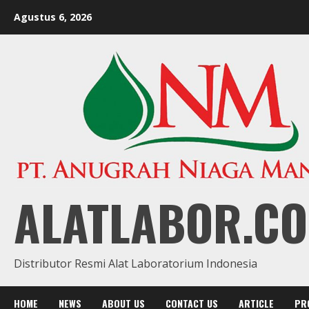
Skip
Agustus 6, 2026
to
content
ALATLABOR.CO
Distributor Resmi Alat Laboratorium Indonesia
HOME
NEWS
ABOUT US
CONTACT US
ARTICLE
PR