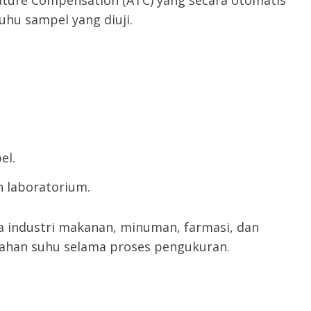
ture Compensation (ATC) yang secara otomatis
hu sampel yang diuji.
el.
laboratorium.
da industri makanan, minuman, farmasi, dan
ahan suhu selama proses pengukuran.