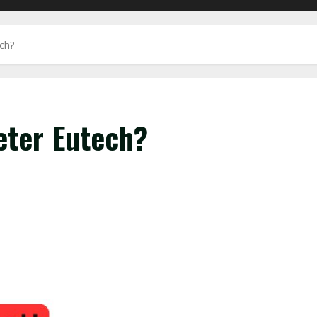
ch?
ter Eutech?