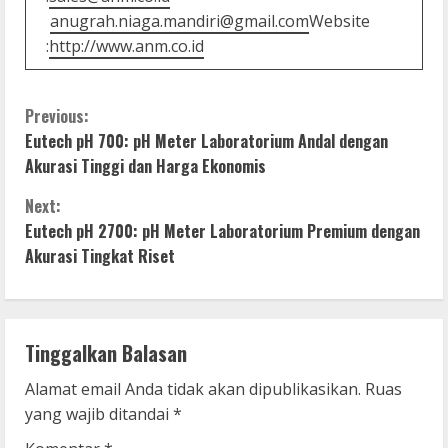
anugrah.niaga.mandiri@gmail.com
Website
:
http://www.anm.co.id
C
Previous:
Eutech pH 700: pH Meter Laboratorium Andal dengan
o
Akurasi Tinggi dan Harga Ekonomis
n
Next:
Eutech pH 2700: pH Meter Laboratorium Premium dengan
t
Akurasi Tingkat Riset
i
n
Tinggalkan Balasan
u
Alamat email Anda tidak akan dipublikasikan.
Ruas
e
yang wajib ditandai
*