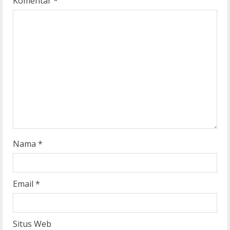
R
Komentar
*
e
a
d
i
n
g
Nama
*
Email
*
Situs Web