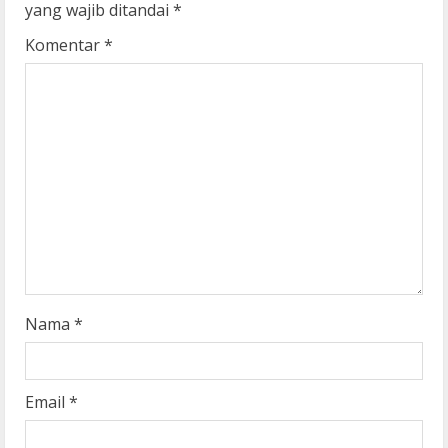
yang wajib ditandai
*
e
Komentar
*
R
e
a
d
i
n
g
Nama
*
Email
*