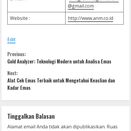
@gmail.com
Website :
http://www.anm.co.id
Edit
C
Previous:
Gold Analyzer: Teknologi Modern untuk Analisa Emas
o
Next:
n
Alat Cek Emas Terbaik untuk Mengetahui Keaslian dan
Kadar Emas
t
i
n
Tinggalkan Balasan
u
Alamat email Anda tidak akan dipublikasikan.
Ruas