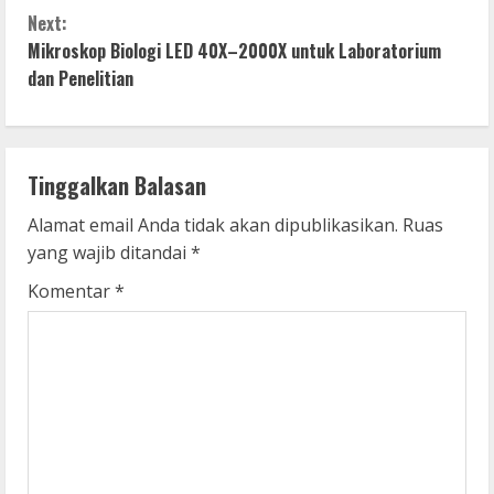
o
Next:
n
Mikroskop Biologi LED 40X–2000X untuk Laboratorium
dan Penelitian
t
i
n
Tinggalkan Balasan
u
Alamat email Anda tidak akan dipublikasikan.
Ruas
yang wajib ditandai
*
e
Komentar
*
R
e
a
d