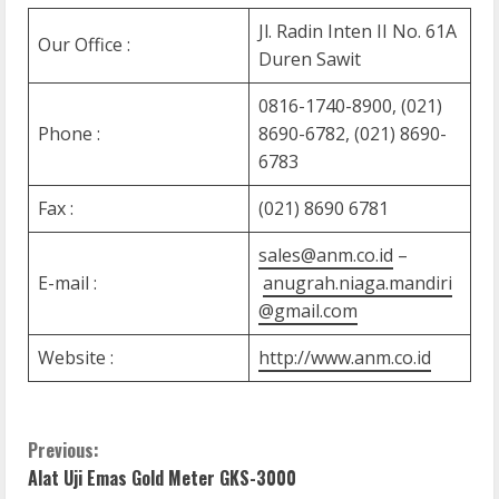
Jl. Radin Inten II No. 61A
Our Office :
Duren Sawit
0816-1740-8900, (021)
Phone :
8690-6782, (021) 8690-
6783
Fax :
(021) 8690 6781
sales@anm.co.id
–
E-mail :
anugrah.niaga.mandiri
@gmail.com
Website :
http://www.anm.co.id
C
Previous:
Alat Uji Emas Gold Meter GKS-3000