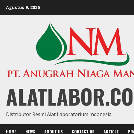
Skip
Agustus 9, 2026
to
content
ALATLABOR.CO
Distributor Resmi Alat Laboratorium Indonesia
HOME
NEWS
ABOUT US
CONTACT US
ARTICLE
PR