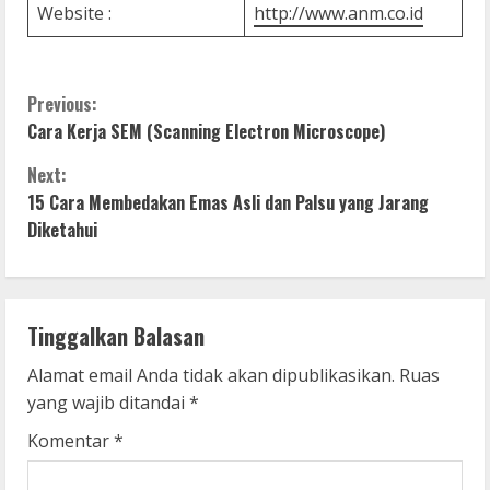
Website :
http://www.anm.co.id
C
Previous:
Cara Kerja SEM (Scanning Electron Microscope)
o
Next:
n
15 Cara Membedakan Emas Asli dan Palsu yang Jarang
Diketahui
t
i
n
Tinggalkan Balasan
u
Alamat email Anda tidak akan dipublikasikan.
Ruas
yang wajib ditandai
*
e
Komentar
*
R