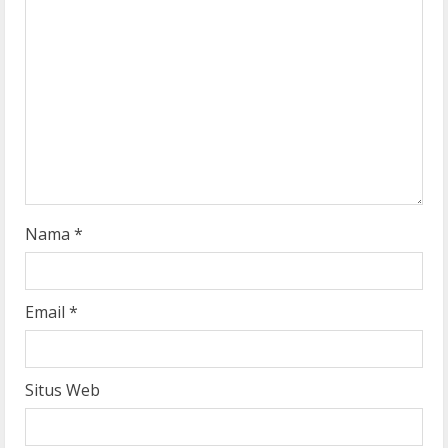
e
a
d
i
n
g
Nama
*
Email
*
Situs Web