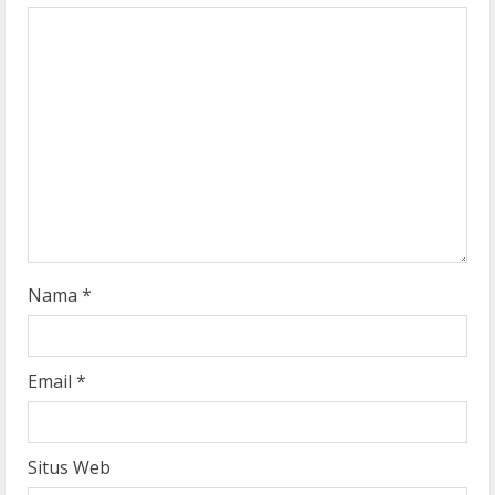
e
a
d
i
n
g
Nama
*
Email
*
Situs Web