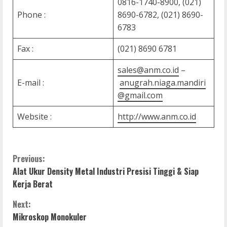
0816-1740-8900, (021)
Phone :
8690-6782, (021) 8690-
6783
Fax :
(021) 8690 6781
sales@anm.co.id
–
E-mail :
anugrah.niaga.mandiri
@gmail.com
Website :
http://www.anm.co.id
C
Previous:
Alat Ukur Density Metal Industri Presisi Tinggi & Siap
o
Kerja Berat
n
Next:
Mikroskop Monokuler
t