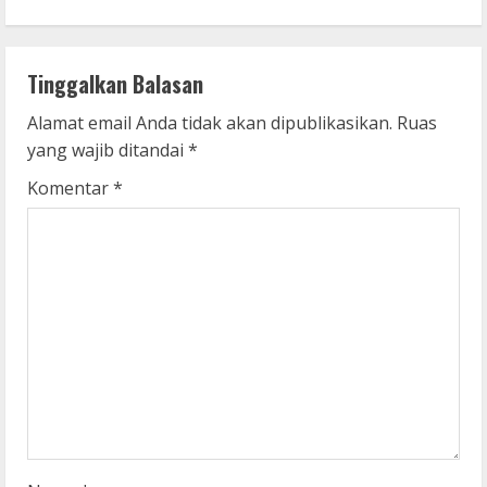
i
n
Tinggalkan Balasan
u
Alamat email Anda tidak akan dipublikasikan.
Ruas
yang wajib ditandai
*
e
Komentar
*
R
e
a
d
i
n