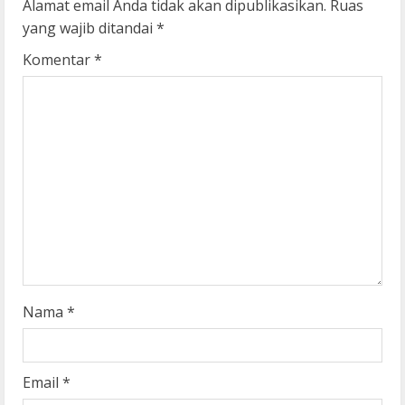
u
Alamat email Anda tidak akan dipublikasikan.
Ruas
yang wajib ditandai
*
e
Komentar
*
R
e
a
d
i
n
g
Nama
*
Email
*