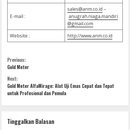
sales@anm.co.id
–
E-mail :
anugrah.niaga.mandiri
@gmail.com
Website :
http://www.anm.co.id
C
Previous:
Gold Meter
o
Next:
n
Gold Meter AlfaMirage: Alat Uji Emas Cepat dan Tepat
untuk Profesional dan Pemula
t
i
n
Tinggalkan Balasan