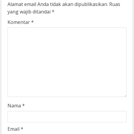
u
Alamat email Anda tidak akan dipublikasikan.
Ruas
yang wajib ditandai
*
e
Komentar
*
R
e
a
d
i
n
g
Nama
*
Email
*