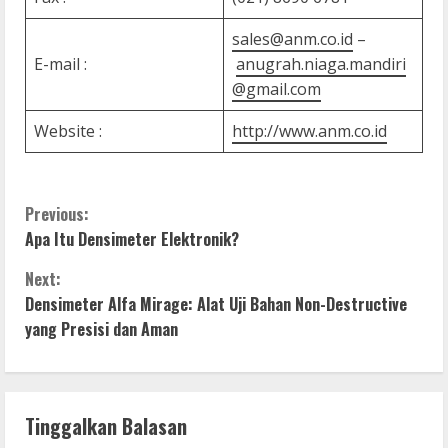
sales@anm.co.id
–
E-mail :
anugrah.niaga.mandiri
@gmail.com
Website :
http://www.anm.co.id
C
Previous:
Apa Itu Densimeter Elektronik?
o
Next:
n
Densimeter Alfa Mirage: Alat Uji Bahan Non-Destructive
yang Presisi dan Aman
t
i
n
Tinggalkan Balasan