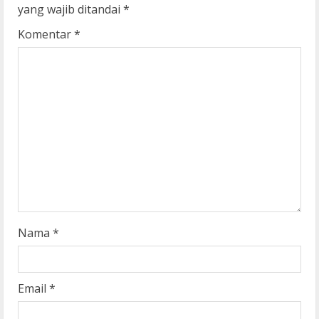
e
yang wajib ditandai
*
R
Komentar
*
e
a
d
i
n
g
Nama
*
Email
*