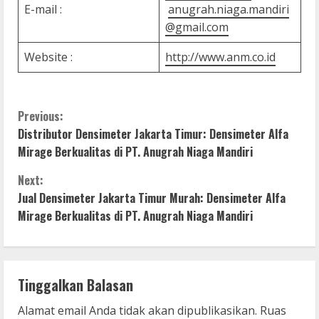
E-mail :
anugrah.niaga.mandiri
@gmail.com
Website :
http://www.anm.co.id
C
Previous:
Distributor Densimeter Jakarta Timur: Densimeter Alfa
o
Mirage Berkualitas di PT. Anugrah Niaga Mandiri
n
Next:
Jual Densimeter Jakarta Timur Murah: Densimeter Alfa
t
Mirage Berkualitas di PT. Anugrah Niaga Mandiri
i
n
Tinggalkan Balasan
u
Alamat email Anda tidak akan dipublikasikan.
Ruas