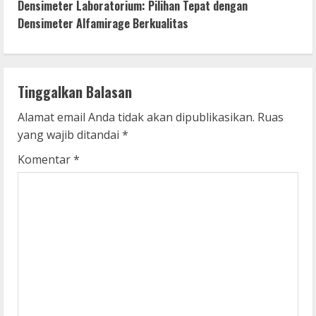
n
Densimeter Laboratorium: Pilihan Tepat dengan
Densimeter Alfamirage Berkualitas
t
i
n
Tinggalkan Balasan
u
Alamat email Anda tidak akan dipublikasikan.
Ruas
yang wajib ditandai
*
e
Komentar
*
R
e
a
d
i