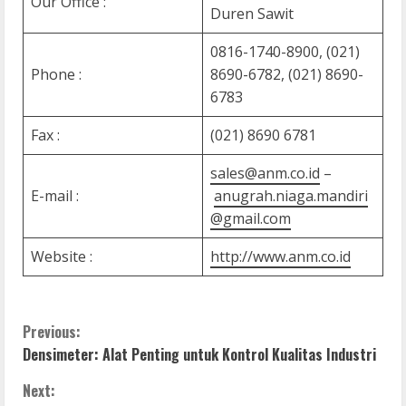
Our Office :
Duren Sawit
0816-1740-8900, (021)
Phone :
8690-6782, (021) 8690-
6783
Fax :
(021) 8690 6781
sales@anm.co.id
–
E-mail :
anugrah.niaga.mandiri
@gmail.com
Website :
http://www.anm.co.id
C
Previous:
Densimeter: Alat Penting untuk Kontrol Kualitas Industri
o
Next: