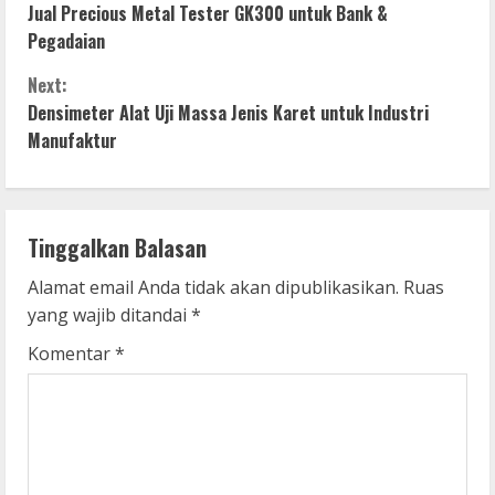
Jual Precious Metal Tester GK300 untuk Bank &
o
Pegadaian
n
Next:
Densimeter Alat Uji Massa Jenis Karet untuk Industri
t
Manufaktur
i
n
Tinggalkan Balasan
u
Alamat email Anda tidak akan dipublikasikan.
Ruas
e
yang wajib ditandai
*
R
Komentar
*
e
a