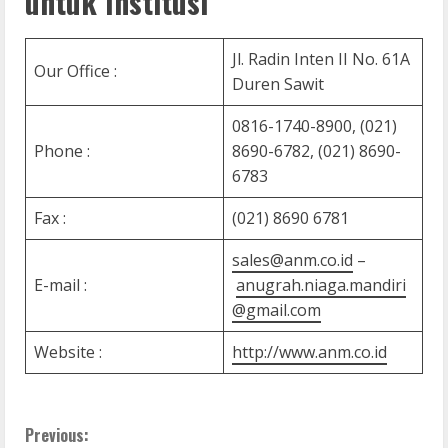
untuk Institusi
Jl. Radin Inten II No. 61A
Our Office :
Duren Sawit
0816-1740-8900, (021)
Phone :
8690-6782, (021) 8690-
6783
Fax :
(021) 8690 6781
sales@anm.co.id
–
E-mail :
anugrah.niaga.mandiri
@gmail.com
Website :
http://www.anm.co.id
C
Previous: