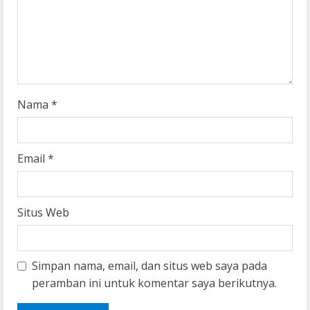
d
i
n
g
Nama
*
Email
*
Situs Web
Simpan nama, email, dan situs web saya pada
peramban ini untuk komentar saya berikutnya.