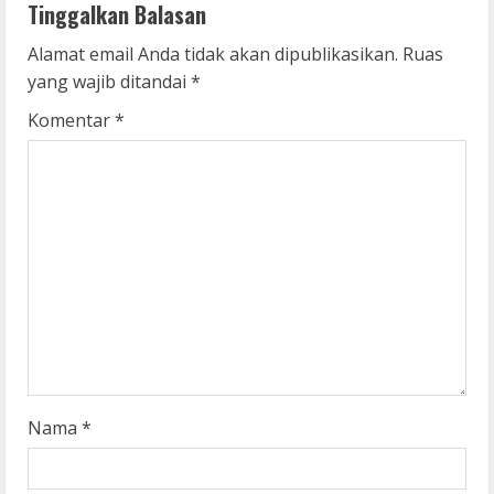
Tinggalkan Balasan
u
Alamat email Anda tidak akan dipublikasikan.
Ruas
e
yang wajib ditandai
*
R
Komentar
*
e
a
d
i
n
g
Nama
*