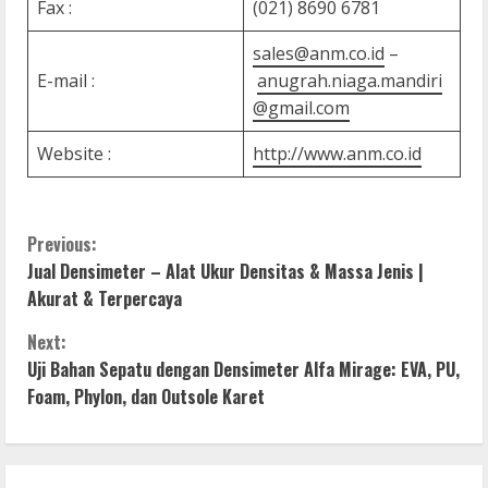
Fax :
(021) 8690 6781
sales@anm.co.id
–
E-mail :
anugrah.niaga.mandiri
@gmail.com
Website :
http://www.anm.co.id
C
Previous:
Jual Densimeter – Alat Ukur Densitas & Massa Jenis |
o
Akurat & Terpercaya
n
Next:
Uji Bahan Sepatu dengan Densimeter Alfa Mirage: EVA, PU,
t
Foam, Phylon, dan Outsole Karet
i
n