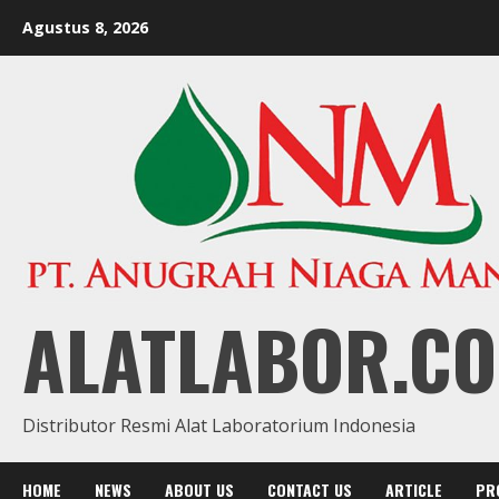
Skip
Agustus 8, 2026
to
content
ALATLABOR.CO
Distributor Resmi Alat Laboratorium Indonesia
HOME
NEWS
ABOUT US
CONTACT US
ARTICLE
PR