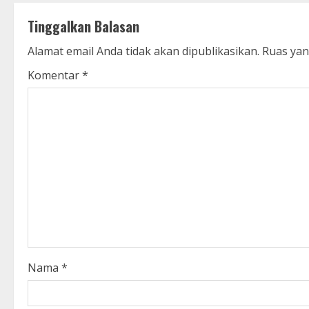
t
Tinggalkan Balasan
i
Alamat email Anda tidak akan dipublikasikan.
Ruas yan
n
Komentar
*
u
e
R
e
a
d
i
Nama
*
n