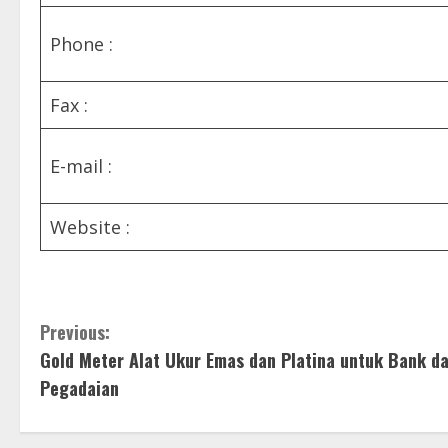
Phone :
Fax :
E-mail :
Website :
C
Previous:
Gold Meter Alat Ukur Emas dan Platina untuk Bank d
o
Pegadaian
n