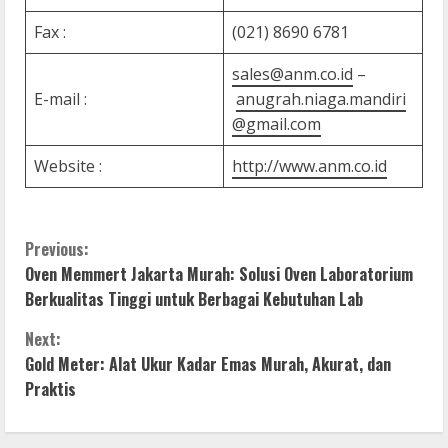
Fax :
(021) 8690 6781
sales@anm.co.id
–
E-mail :
anugrah.niaga.mandiri
@gmail.com
Website :
http://www.anm.co.id
C
Previous:
Oven Memmert Jakarta Murah: Solusi Oven Laboratorium
o
Berkualitas Tinggi untuk Berbagai Kebutuhan Lab
n
Next:
Gold Meter: Alat Ukur Kadar Emas Murah, Akurat, dan
t
Praktis
i