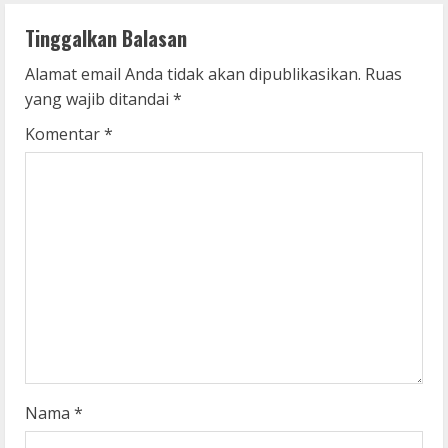
n
Tinggalkan Balasan
u
Alamat email Anda tidak akan dipublikasikan.
Ruas
e
yang wajib ditandai
*
R
Komentar
*
e
a
d
i
n
g
Nama
*