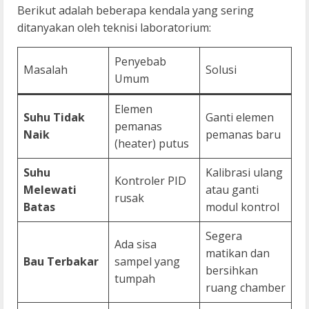
Berikut adalah beberapa kendala yang sering
ditanyakan oleh teknisi laboratorium:
Penyebab
Masalah
Solusi
Umum
Elemen
Suhu Tidak
Ganti elemen
pemanas
Naik
pemanas baru
(heater) putus
Suhu
Kalibrasi ulang
Kontroler PID
Melewati
atau ganti
rusak
Batas
modul kontrol
Segera
Ada sisa
matikan dan
Bau Terbakar
sampel yang
bersihkan
tumpah
ruang chamber