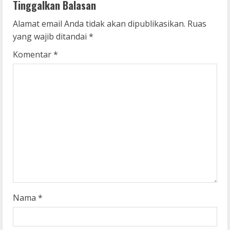
Tinggalkan Balasan
u
Alamat email Anda tidak akan dipublikasikan.
Ruas
e
yang wajib ditandai
*
R
Komentar
*
e
a
d
i
n
g
Nama
*