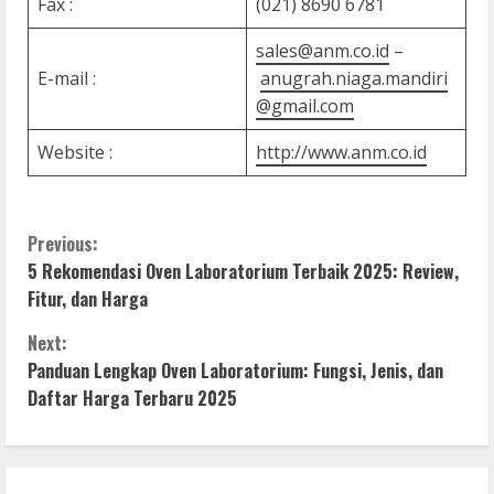
Fax :
(021) 8690 6781
sales@anm.co.id
–
E-mail :
anugrah.niaga.mandiri
@gmail.com
Website :
http://www.anm.co.id
C
Previous:
5 Rekomendasi Oven Laboratorium Terbaik 2025: Review,
o
Fitur, dan Harga
n
Next:
Panduan Lengkap Oven Laboratorium: Fungsi, Jenis, dan
t
Daftar Harga Terbaru 2025
i
n