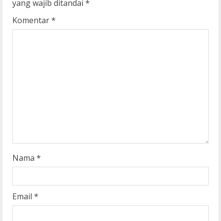
e
yang wajib ditandai
*
R
Komentar
*
e
a
d
i
n
g
Nama
*
Email
*