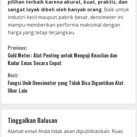
pilihan terbaik karena akurat, kuat, praktis, dan
sangat layak dibeli oleh banyak orang
. Baik untuk
industri kecil maupun pabrik besar, densimeter ini
mampu memberikan performa maksimal dengan
harga yang tetap terjangkau.
C
Previous:
Gold Meter: Alat Penting untuk Menguji Keaslian dan
o
Kadar Emas Secara Cepat
n
Next:
Fungsi Unik Densimeter yang Tidak Bisa Digantikan Alat
t
Ukur Lain
i
n
Tinggalkan Balasan
u
Alamat email Anda tidak akan dipublikasikan.
Ruas