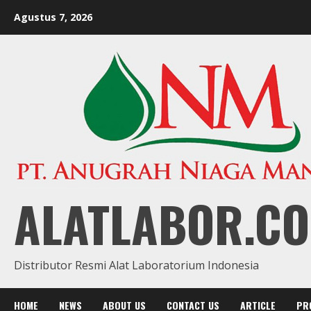
Skip
Agustus 7, 2026
to
content
ALATLABOR.CO
Distributor Resmi Alat Laboratorium Indonesia
HOME
NEWS
ABOUT US
CONTACT US
ARTICLE
PR