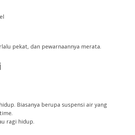
el
terlalu pekat, dan pewarnaannya merata.
i
dup. Biasanya berupa suspensi air yang
time.
u ragi hidup.