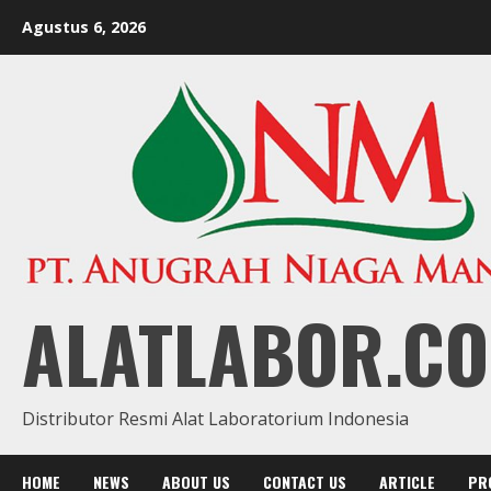
Skip
Agustus 6, 2026
to
content
ALATLABOR.CO
Distributor Resmi Alat Laboratorium Indonesia
HOME
NEWS
ABOUT US
CONTACT US
ARTICLE
PR