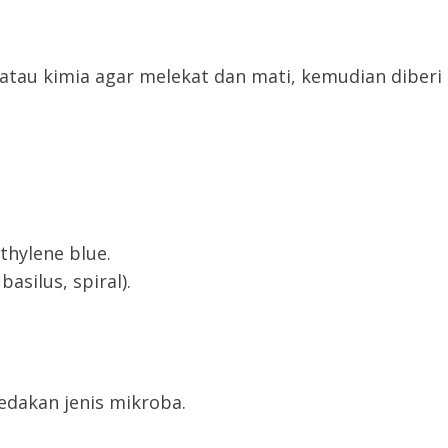
tau kimia agar melekat dan mati, kemudian diberi
hylene blue.
asilus, spiral).
dakan jenis mikroba.