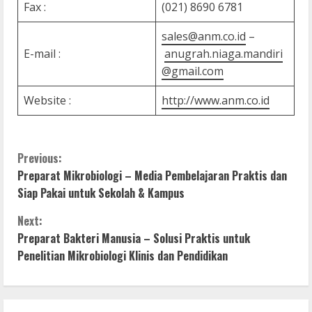
Fax :
(021) 8690 6781
sales@anm.co.id
–
E-mail :
anugrah.niaga.mandiri
@gmail.com
Website :
http://www.anm.co.id
C
Previous:
Preparat Mikrobiologi – Media Pembelajaran Praktis dan
o
Siap Pakai untuk Sekolah & Kampus
n
Next:
Preparat Bakteri Manusia – Solusi Praktis untuk
t
Penelitian Mikrobiologi Klinis dan Pendidikan
i
n