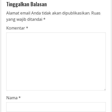
Tinggalkan Balasan
u
Alamat email Anda tidak akan dipublikasikan.
Ruas
e
yang wajib ditandai
*
R
Komentar
*
e
a
d
i
n
g
Nama
*