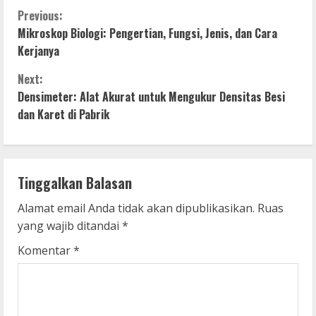
C
Previous:
Mikroskop Biologi: Pengertian, Fungsi, Jenis, dan Cara
o
Kerjanya
n
Next:
Densimeter: Alat Akurat untuk Mengukur Densitas Besi
t
dan Karet di Pabrik
i
n
Tinggalkan Balasan
u
Alamat email Anda tidak akan dipublikasikan.
Ruas
e
yang wajib ditandai
*
R
Komentar
*
e