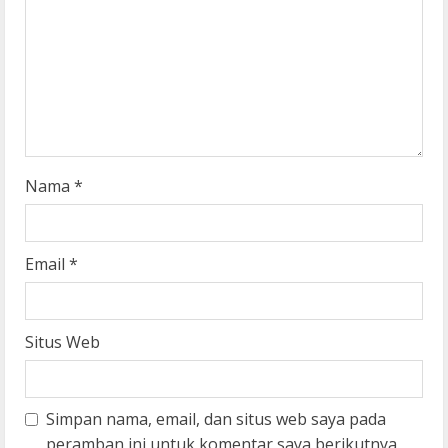
a
d
i
n
g
Nama
*
Email
*
Situs Web
Simpan nama, email, dan situs web saya pada
peramban ini untuk komentar saya berikutnya.